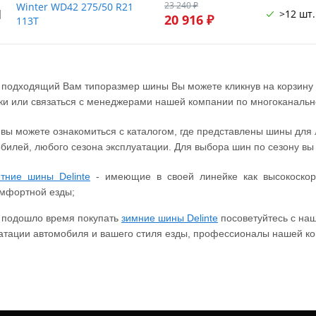
23 240 ₽
Winter WD42 275/50 R21
1
>12 шт.
20 916 ₽
113T
 подходящий Вам типоразмер шины Вы можете кликнув на корзину у
ки или связаться с менеджерами нашей компании по многоканально
 вы можете ознакомиться с каталогом, где представлены шины для
билей, любого сезона эксплуатации. Для выбора шин по сезону в
тние шины Delinte
- имеющие в своей линейке как высокоскор
мфортной езды;
 подошло время покупать
зимние шины Delinte
посоветуйтесь с на
атации автомобиля и вашего стиля езды, профессионалы нашей ко