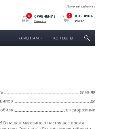
Личный кабинет
0
0
КОРЗИНА
СРАВНЕНИЕ
пусто
Перейти
КЛИЕНТАМ
КОНТАКТЫ
ть
зимняя
шипов
да
мобиля
внедорожник
! В нашем магазине в настоящее время
т скидки. Эти шины Вы можете приобрести