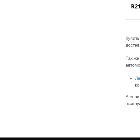
R2
Купить
достав
Так же
автомо
Ле
ко
А если
эксплу