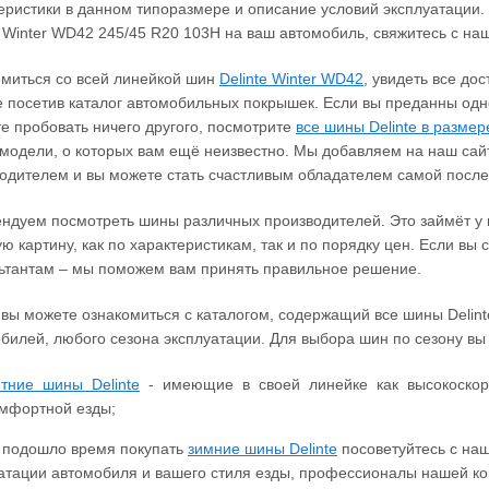
еристики в данном типоразмере и описание условий эксплуатации.
e Winter WD42 245/45 R20 103H на ваш автомобиль, свяжитесь с н
миться со всей линейкой шин
Delinte Winter WD42
, увидеть все до
 посетив каталог автомобильных покрышек. Если вы преданны одн
е пробовать ничего другого, посмотрите
все шины Delinte в размер
модели, о которых вам ещё неизвестно. Мы добавляем на наш сайт
одителем и вы можете стать счастливым обладателем самой пос
ндуем посмотреть шины различных производителей. Это займёт у в
ю картину, как по характеристикам, так и по порядку цен. Если вы
ьтантам – мы поможем вам принять правильное решение.
 вы можете ознакомиться с каталогом, содержащий все шины Delin
билей, любого сезона эксплуатации. Для выбора шин по сезону в
тние шины Delinte
- имеющие в своей линейке как высокоскор
мфортной езды;
 подошло время покупать
зимние шины Delinte
посоветуйтесь с на
атации автомобиля и вашего стиля езды, профессионалы нашей ко