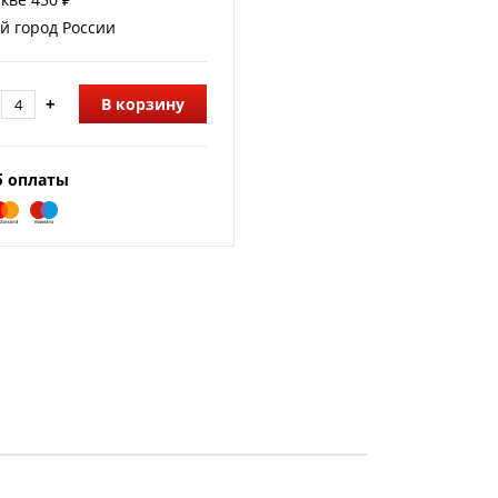
й город России
+
В корзину
б оплаты