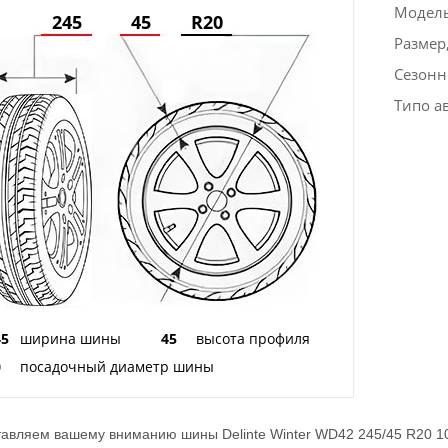
Модел
245
45
R20
Размер
Сезонн
Типо а
45
ширина шины
45
высота профиля
0
посадочный диаметр шины
авляем вашему вниманию шины Delinte Winter WD42 245/45 R20 10