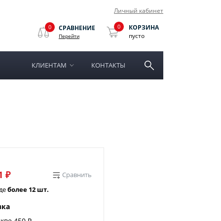
Личный кабинет
0
0
КОРЗИНА
СРАВНЕНИЕ
пусто
Перейти
КЛИЕНТАМ
КОНТАКТЫ
1 ₽
Сравнить
аде
более 12 шт.
вка
кве 450 ₽