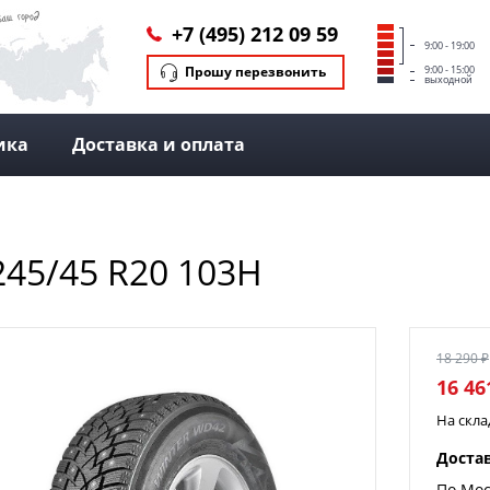
+7 (495) 212 09 59
9:00 - 19:00
Прошу перезвонить
9:00 - 15:00
выходной
ика
Доставка и оплата
245/45 R20 103H
18 290 ₽
16 46
На скл
Доста
По Мос