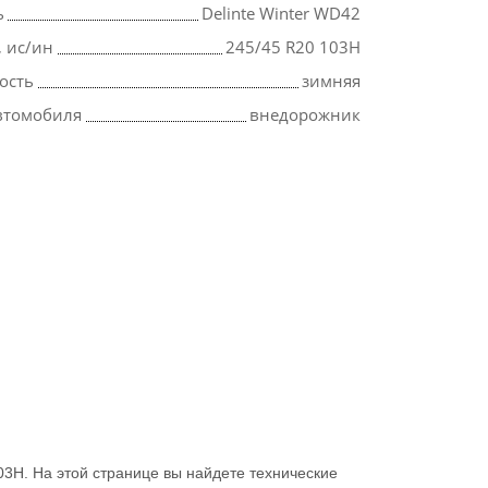
ь
Delinte Winter WD42
, ис/ин
245/45 R20 103H
ость
зимняя
втомобиля
внедорожник
3H. На этой странице вы найдете технические