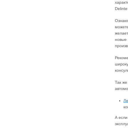
характ
Delint
Ознако
можете
желает
новые 
произв
Рекоме
широку
консул
Так же
автомо
Ле
ко
А если
эксплу