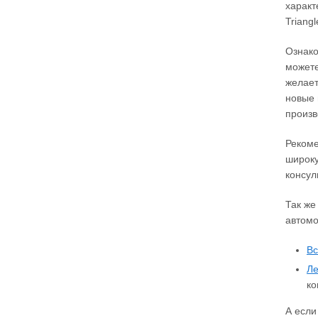
характ
Triang
Ознако
можете
желает
новые 
произв
Рекоме
широку
консул
Так же
автомо
Вс
Ле
ко
А если