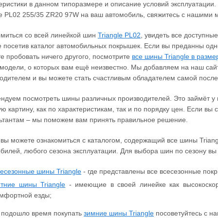
еристики в данном типоразмере и описание условий эксплуатации.
le PL02 255/35 ZR20 97W на ваш автомобиль, свяжитесь с нашими
миться со всей линейкой шин
Triangle PL02
, увидеть все доступны
 посетив каталог автомобильных покрышек. Если вы преданны одн
е пробовать ничего другого, посмотрите
все шины Triangle в разме
модели, о которых вам ещё неизвестно. Мы добавляем на наш сайт
одителем и вы можете стать счастливым обладателем самой пос
ндуем посмотреть шины различных производителей. Это займёт у в
ю картину, как по характеристикам, так и по порядку цен. Если вы
ьтантам – мы поможем вам принять правильное решение.
 вы можете ознакомиться с каталогом, содержащий все шины Trian
билей, любого сезона эксплуатации. Для выбора шин по сезону в
есезонные шины Triangle
- где представлены все всесезонные покр
тние шины Triangle
- имеющие в своей линейке как высокоскор
мфортной езды;
 подошло время покупать
зимние шины Triangle
посоветуйтесь с на