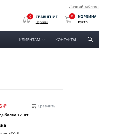
Личный кабинет
0
0
КОРЗИНА
СРАВНЕНИЕ
пусто
Перейти
КЛИЕНТАМ
КОНТАКТЫ
6 ₽
Сравнить
аде
более 12 шт.
вка
кве 450 ₽