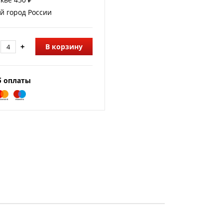
й город России
+
В корзину
б оплаты