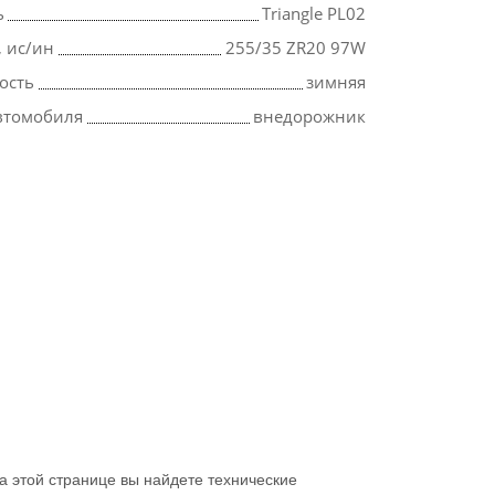
ь
Triangle PL02
, ис/ин
255/35 ZR20 97W
ость
зимняя
втомобиля
внедорожник
 этой странице вы найдете технические