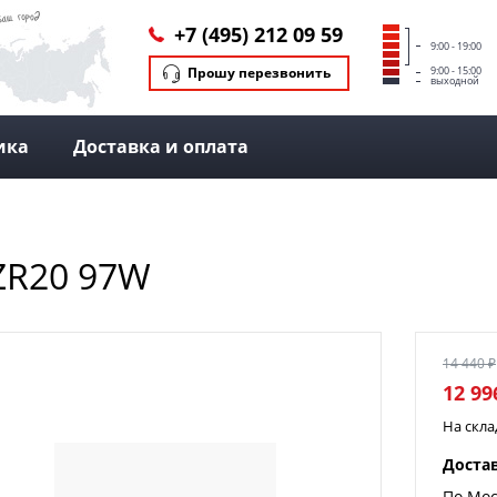
+7 (495) 212 09 59
9:00 - 19:00
Прошу перезвонить
9:00 - 15:00
выходной
ика
Доставка и оплата
 ZR20 97W
14 440 ₽
12 99
На скл
Доста
По Мос