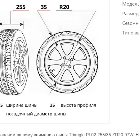
Модел
255
35
R20
Размер
Сезонн
Типо а
55
ширина шины
35
высота профиля
0
посадочный диаметр шины
авляем вашему вниманию шины Triangle PL02 255/35 ZR20 97W. На