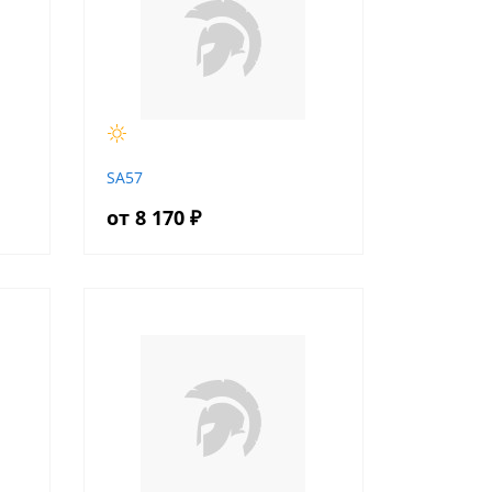
SA57
от 8 170 ₽