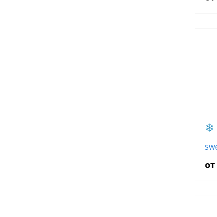
SW
от