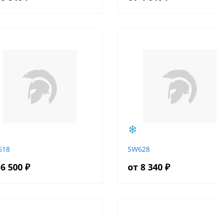
618
SW628
 6 500 ₽
от 8 340 ₽