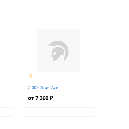
Z-007 ZuperAce
от 7 360 ₽