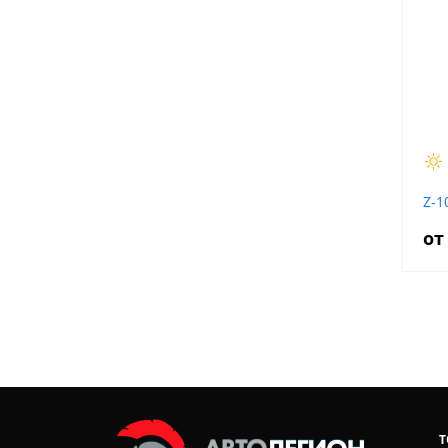
Z-1
от
Т