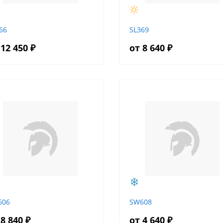
66
SL369
 12 450 ₽
от 8 640 ₽
606
SW608
 8 840 ₽
от 4 640 ₽