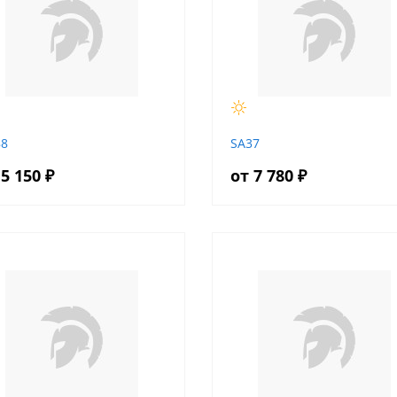
88
SA37
 5 150 ₽
от 7 780 ₽