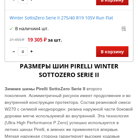
Winter SottoZero Serie II 275/40 R19 105V Run Flat
В наличии
4 шт.
19 305 ₽
21 450 ₽
за шт.
–
+
В корзину
РАЗМЕРЫ ШИН PIRELLI WINTER
SOTTOZERO SERIE II
Зимние шины Pirelli SottoZero Serie II
второго
поколения. Асимметричный рисунок имеет продолжение и во
внутренней конструкции протектора. Состав резиновой смеси
W270 с силикой неоднороден: резина наружной части боковой
дорожки мягче используемой во внутренней. Эта технология
(Ultra High Performance P Zero) успешно используется в
летних шинах Pirelli, в зимних же применяется впервые.
Мягкая наружная сторона гарантирует высокие ходовые