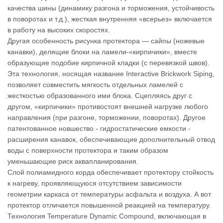
качества шины (динамику разгона и торможения, устойчивость
в поворотах и т.д.), жесткая внутренняя «всерьез» включается
в работу на высоких скоростях.
Другая особенность рисунка протектора — сайпы (ножевые
канавки), делящие блоки на ламели-«кирпичики», вместе
образующие подобие кирпичной кладки (с перевязкой швов).
Эта технология, носящая название Interactive Brickwork Siping,
позволяет совместить мягкость отдельных ламелей с
жесткостью образованного ими блока. Сцепляясь друг с
другом, «кирпичики» противостоят внешней нагрузке любого
направления (при разгоне, торможении, поворотах). Другое
патентованное новшество - гидростатические емкости -
расширения канавок, обеспечивающие дополнительный отвод
воды с поверхности протектора и таким образом
уменьшающие риск аквапланирования.
Слой полиамидного корда обеспечивает протектору стойкость
к нагреву, проявляющуюся отсутствием зависимости
геометрии каркаса от температуры асфальта и воздуха. А вот
протектор отличается повышенной реакцией на температуру.
Технология Temperature Dynamic Compound, включающая в