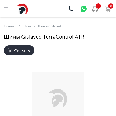
0
0
Главная
Шины
Шины Gislaved
Шины Gislaved TerraControl ATR
Фильтры