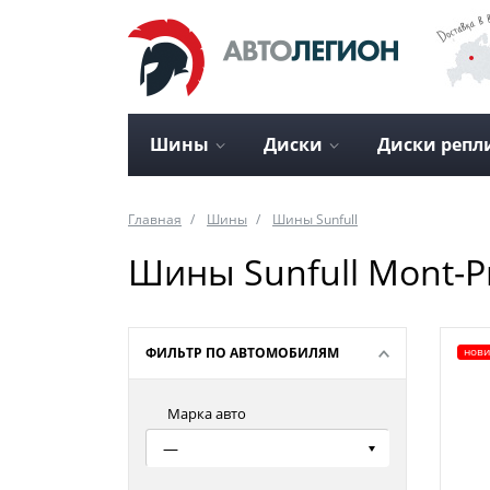
Шины
Диски
Диски репл
Главная
Шины
Шины Sunfull
Шины Sunfull Mont-P
ФИЛЬТР ПО АВТОМОБИЛЯМ
нови
Марка авто
—