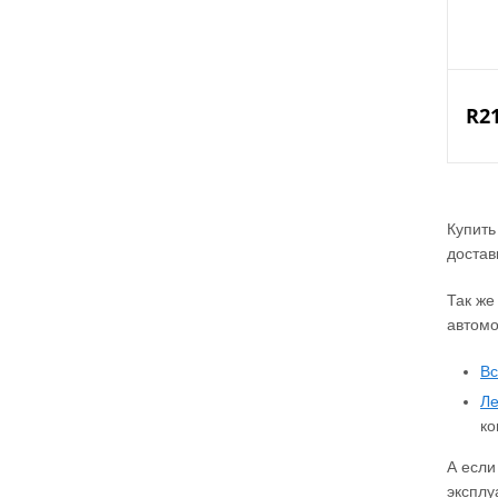
R2
Купить
достав
Так же
автомо
Вс
Ле
ко
А если
эксплу