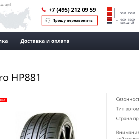
+7 (495) 212 09 59
9:00 - 19:00
Прошу перезвонить
9:00 - 15:00
выходной
ика
Доставка и оплата
ro HP881
Сезоннос
нка
Тип авто
Страна п
Внимание
действую