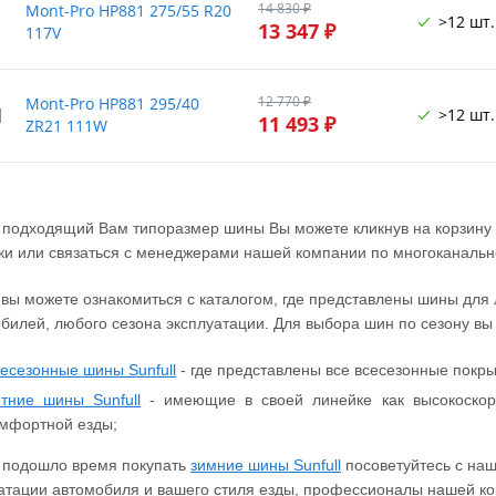
14 830 ₽
Mont-Pro HP881 275/55 R20
>12 шт.
13 347 ₽
117V
12 770 ₽
Mont-Pro HP881 295/40
1
>12 шт.
11 493 ₽
ZR21 111W
 подходящий Вам типоразмер шины Вы можете кликнув на корзину у
ки или связаться с менеджерами нашей компании по многоканально
 вы можете ознакомиться с каталогом, где представлены шины для
билей, любого сезона эксплуатации. Для выбора шин по сезону в
есезонные шины Sunfull
- где представлены все всесезонные покры
тние шины Sunfull
- имеющие в своей линейке как высокоскор
мфортной езды;
 подошло время покупать
зимние шины Sunfull
посоветуйтесь с наш
атации автомобиля и вашего стиля езды, профессионалы нашей ко