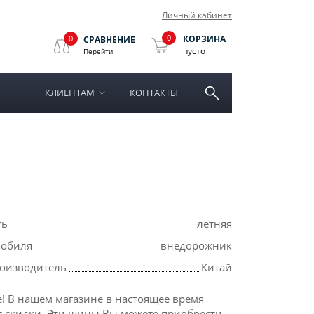
Личный кабинет
0
0
КОРЗИНА
СРАВНЕНИЕ
пусто
Перейти
КЛИЕНТАМ
КОНТАКТЫ
ть
летняя
мобиля
внедорожник
роизводитель
Китай
! В нашем магазине в настоящее время
т скидки. Эти шины Вы можете приобрести