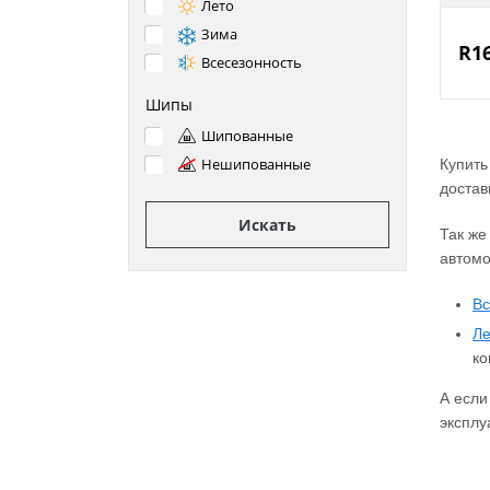
Лето
Зима
R1
Всесезонность
Шипы
Шипованные
Нешипованные
Купить
достав
Искать
Так же
автомо
Вс
Л
ко
А если
эксплу