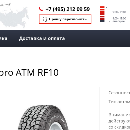
+7 (495) 212 09 59
9:00 - 19:00
Прошу перезвонить
9:00 - 15:00
выходной
ика
Доставка и оплата
ro ATM RF10
Сезоннос
Тип авто
Внимание
действую
со скидко