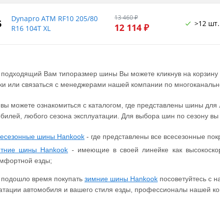
13 460 ₽
Dynapro ATM RF10 205/80
6
>12 шт.
12 114 ₽
R16 104T XL
 подходящий Вам типоразмер шины Вы можете кликнув на корзину у
ки или связаться с менеджерами нашей компании по многоканально
 вы можете ознакомиться с каталогом, где представлены шины для
билей, любого сезона эксплуатации. Для выбора шин по сезону в
есезонные шины Hankook
- где представлены все всесезонные пок
етние шины Hankook
- имеющие в своей линейке как высокоскор
мфортной езды;
 подошло время покупать
зимние шины Hankook
посоветуйтесь с н
атации автомобиля и вашего стиля езды, профессионалы нашей ко