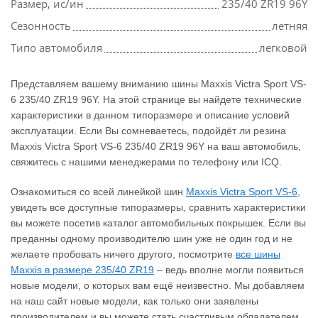
Размер, ис/ин
235/40 ZR19 96Y
Сезонность
летняя
Типо автомобиля
легковой
Представляем вашему вниманию шины Maxxis Victra Sport VS-
6 235/40 ZR19 96Y. На этой странице вы найдете технические
характеристики в данном типоразмере и описание условий
эксплуатации. Если Вы сомневаетесь, подойдёт ли резина
Maxxis Victra Sport VS-6 235/40 ZR19 96Y на ваш автомобиль,
свяжитесь с нашими менеджерами по телефону или ICQ.
Ознакомиться со всей линейкой шин
Maxxis Victra Sport VS-6
,
увидеть все доступные типоразмеры, сравнить характеристики
вы можете посетив каталог автомобильных покрышек. Если вы
преданны одному производителю шин уже не один год и не
желаете пробовать ничего другого, посмотрите
все шины
Maxxis в размере 235/40 ZR19
– ведь вполне могли появиться
новые модели, о которых вам ещё неизвестно. Мы добавляем
на наш сайт новые модели, как только они заявлены
производителем и вы можете стать счастливым обладателем