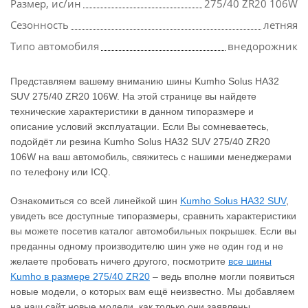
Размер, ис/ин
275/40 ZR20 106W
Сезонность
летняя
Типо автомобиля
внедорожник
Представляем вашему вниманию шины Kumho Solus HA32
SUV 275/40 ZR20 106W. На этой странице вы найдете
технические характеристики в данном типоразмере и
описание условий эксплуатации. Если Вы сомневаетесь,
подойдёт ли резина Kumho Solus HA32 SUV 275/40 ZR20
106W на ваш автомобиль, свяжитесь с нашими менеджерами
по телефону или ICQ.
Ознакомиться со всей линейкой шин
Kumho Solus HA32 SUV
,
увидеть все доступные типоразмеры, сравнить характеристики
вы можете посетив каталог автомобильных покрышек. Если вы
преданны одному производителю шин уже не один год и не
желаете пробовать ничего другого, посмотрите
все шины
Kumho в размере 275/40 ZR20
– ведь вполне могли появиться
новые модели, о которых вам ещё неизвестно. Мы добавляем
на наш сайт новые модели, как только они заявлены