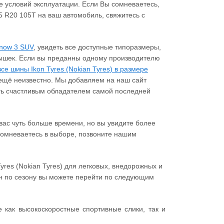
е условий эксплуатации. Если Вы сомневаетесь,
45 R20 105T на ваш автомобиль, свяжитесь с
Snow 3 SUV
, увидеть все доступные типоразмеры,
рышек. Если вы преданны одному производителю
все шины Ikon Tyres (Nokian Tyres) в размере
 ещё неизвестно. Мы добавляем на наш сайт
ать счастливым обладателем самой последней
ас чуть больше времени, но вы увидите более
 сомневаетесь в выборе, позвоните нашим
yres (Nokian Tyres) для легковых, внедорожных и
н по сезону вы можете перейти по следующим
как высокоскоростные спортивные слики, так и