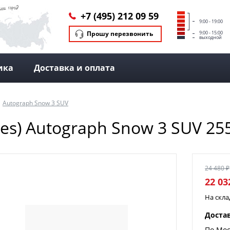
+7 (495) 212 09 59
9:00 - 19:00
Прошу перезвонить
9:00 - 15:00
выходной
ика
Доставка и оплата
Autograph Snow 3 SUV
yres) Autograph Snow 3 SUV 25
24 480 ₽
22 03
На скл
Доста
По Мос