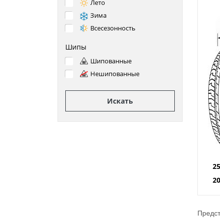
Лето
Зима
Всесезонность
Шипы
Шипованные
Нешипованные
Искать
2
2
Предст