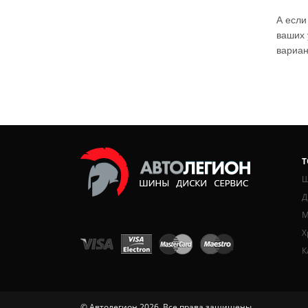
А если
ваших 
вариан
Т
Ш
Д
М
Х
К
© Автолегион 2026. Все права защищены