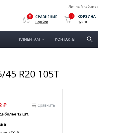
Личный кабинет
0
0
КОРЗИНА
СРАВНЕНИЕ
пусто
Перейти
КЛИЕНТАМ
КОНТАКТЫ
5/45 R20 105T
2 ₽
Сравнить
аде
более 12 шт.
вка
кве 450 ₽