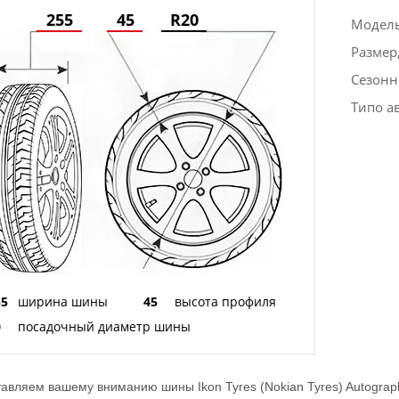
255
45
R20
Модел
Размер
Сезонн
Типо а
55
ширина шины
45
высота профиля
0
посадочный диаметр шины
авляем вашему вниманию шины Ikon Tyres (Nokian Tyres) Autograp