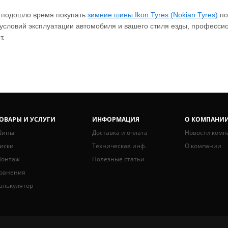
 подошло время покупать
зимние шины Ikon Tyres (Nokian Tyres)
по
условий эксплуатации автомобиля и вашего стиля езды, професс
т.
ОВАРЫ И УСЛУГИ
ИНФОРМАЦИЯ
О КОМПАНИ
ины
Доставка и оплата
Новости комп
иски
Техническая инф.
О компании
онтаж
Полезные статьи
ранения
алькулятор