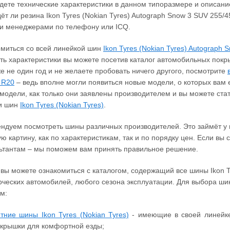
дете технические характеристики в данном типоразмере и описани
ёт ли резина Ikon Tyres (Nokian Tyres) Autograph Snow 3 SUV 255/
и менеджерами по телефону или ICQ.
миться со всей линейкой шин
Ikon Tyres (Nokian Tyres) Autograph 
ть характеристики вы можете посетив каталог автомобильных пок
е не один год и не желаете пробовать ничего другого, посмотрите
 R20
– ведь вполне могли появиться новые модели, о которых вам
модели, как только они заявлены производителем и вы можете ст
и шин
Ikon Tyres (Nokian Tyres)
.
ндуем посмотреть шины различных производителей. Это займёт у в
ю картину, как по характеристикам, так и по порядку цен. Если вы
ьтантам – мы поможем вам принять правильное решение.
 вы можете ознакомиться с каталогом, содержащий все шины Ikon T
ческих автомобилей, любого сезона эксплуатации. Для выбора ши
м:
тние шины Ikon Tyres (Nokian Tyres)
- имеющие в своей линейке 
крышки для комфортной езды;