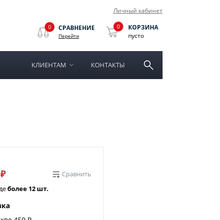
Личный кабинет
0
0
КОРЗИНА
СРАВНЕНИЕ
пусто
Перейти
КЛИЕНТАМ
КОНТАКТЫ
 ₽
Сравнить
аде
более 12 шт.
вка
кве 450 ₽