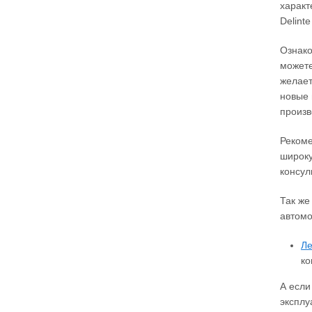
характ
Delint
Ознако
можете
желает
новые 
произв
Рекоме
широку
консул
Так же
автомо
Ле
ко
А если
эксплу