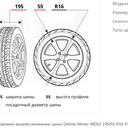
Модел
195
55
R16
Размер
Сезонн
Типо а
95
ширина шины
55
высота профиля
6
посадочный диаметр шины
авляем вашему вниманию шины Delinte Winter WD52 195/55 R16 91