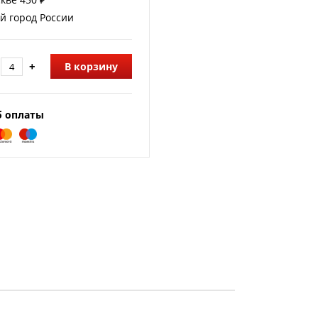
й город России
+
В корзину
б оплаты