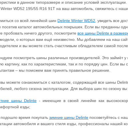
еристики в данном типоразмере и описание условий эксплуатации.
e Winter WD52 195/55 R16 91T на ваш автомобиль, свяжитесь с на
миться со всей линейкой шин
Delinte Winter WD52
, увидеть все до
 посетив каталог автомобильных покрышек. Если вы преданны одн
е пробовать ничего другого, посмотрите
все шины Delinte в размер
модели, о которых вам ещё неизвестно. Мы добавляем на наш сайт
одителем и вы можете стать счастливым обладателем самой пос
ндуем посмотреть шины различных производителей. Это займёт у в
ю картину, как по характеристикам, так и по порядку цен. Если вы
ьтантам – мы поможем вам принять правильное решение.
 вы можете ознакомиться с каталогом, содержащий все шины Delin
билей, любого сезона эксплуатации. Для выбора шин по сезону в
тние шины Delinte
- имеющие в своей линейке как высокоскор
мфортной езды;
 подошло время покупать
зимние шины Delinte
посоветуйтесь с на
атации автомобиля и вашего стиля езды, профессионалы нашей ко