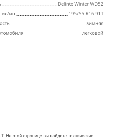
ь
Delinte Winter WD52
, ис/ин
195/55 R16 91T
ость
зимняя
втомобиля
легковой
T. На этой странице вы найдете технические