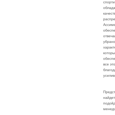
спорти
облада
качест
распре
Ассиме
обеспе
отвеча
убрано
характ
которы
обеспе
все эт
благод
усилив
Предст
найдет
подойд
менедж