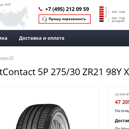
+7 (495) 212 09 59
9:00 - 19:00
Прошу перезвонить
9:00 - 15:00
выходной
ика
Доставка и оплата
ntact 5P
tContact 5P 275/30 ZR21 98Y X
52 450 ₽
47 20
На скл
Доста
По Мос