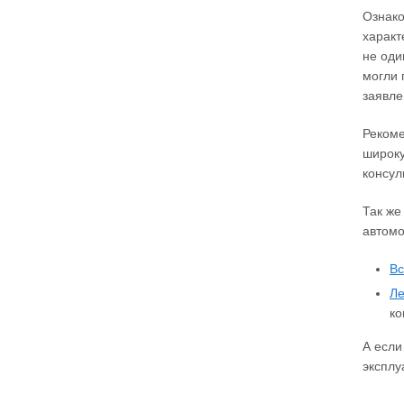
Ознако
характ
не оди
могли 
заявле
Рекоме
широку
консул
Так же
автомо
Вс
Ле
ко
А если
эксплу