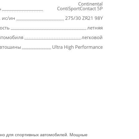
Continental
ь
ContiSportContact 5P
, ис/ин
275/30 ZR21 98Y
ость
летняя
втомобиля
легковой
автошины
Ultra High Performance
но для спортивных автомобилей. Мощные