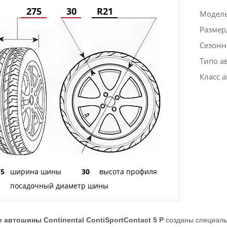
275
30
R21
Модел
Размер
Сезонн
Типо а
Класс 
75
ширина шины
30
высота профиля
1
посадочный диаметр шины
 автошины Continental ContiSportContact 5 P
созданы специаль