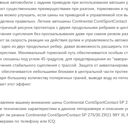
вные автомобили с задним приводом при использовании автошин 
ют существенными преимуществами при разгоне, торможении и пр
ва можно улучшить, если шины на приводной и управляемой оси в
делена правильно. Летние автошины Continental ContiSportContac
тричный рисунок протектора с двумя продольными ребрами в цен
чения сцепления без проскальзывания даже при самом резком раз
ют за скорость реакции на действия рулем и управляемость автом
 одно из двух продольных ребер, давая возможность расширить пл
еристики. Минимальный тормозной путь обеспечивается особым ст
х скошены под углом 45 градусов, для предотвращения их "заворач
чения стабильного сцепления с трассой. Защита от аквапланиров
о обеспечивается небольшими блоками в центральной части проте
аря большому количеству поперечных граней, выводя воду из пятна
ает этот эффект.
авляем вашему вниманию шины Continental ContiSportContact 5P 2
е технические характеристики в данном типоразмере и описание у
ёт ли резина Continental ContiSportContact 5P 275/30 ZR21 98Y XL
ерами по телефону или ICQ.