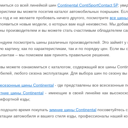
миться со всей линейкой шин
Continental ContiSportContact 5P
, уви
еристики вы можете посетив каталог автомобильных покрышек. Ес
н год и не желаете пробовать ничего другого, посмотрите
все шины 
появиться новые модели, о которых вам ещё неизвестно. Мы добав
ны производителем и вы можете стать счастливым обладателем 
ндуем посмотреть шины различных производителей. Это займёт у в
ю картину, как по характеристикам, так и по порядку цен. Если вы
ьтантам – мы поможем вам принять правильное решение.
 вы можете ознакомиться с каталогом, содержащий все шины Conti
билей, любого сезона эксплуатации. Для выбора шин по сезону в
есезонные шины Continental
- где представлены все всесезонные п
тние шины Continental
- имеющие в своей линейке как высокоско
мфортной езды;
 подошло время покупать
зимние шины Continental
посоветуйтесь с
атации автомобиля и вашего стиля езды, профессионалы нашей ко