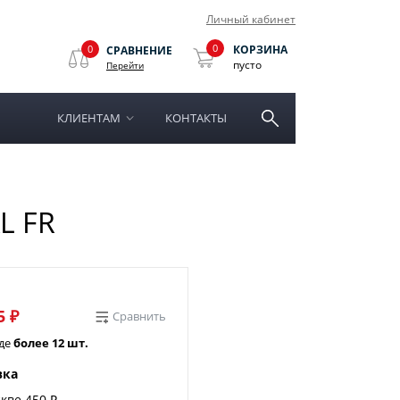
Личный кабинет
0
0
КОРЗИНА
СРАВНЕНИЕ
пусто
Перейти
КЛИЕНТАМ
КОНТАКТЫ
L FR
5 ₽
Сравнить
аде
более 12 шт.
вка
кве 450 ₽