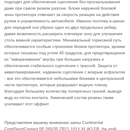
подходит для обеспечения сцепления без проскальзывания
даже при самом резком разгоне. Блоки наружной боковой
зоны протектора отвечают за скорость реакции на действия
рулем и управляемость автомобиля. Именно поэтому в шинах
для передней оси убрано одно из двух продольных ребер,
давая возможность расширить плечевую зону для улучшения
столь важной характеристики. Минимальный тормозной путь
обеспечивается особым строением блоков протектора, кромки
которых скошены под углом 45 градусов, для предотвращения
их "заворачивания" внутрь при больших нагрузках и
обеспечения стабильного сцепления с трассой. Защита от
аквапланирования, надежное сцепление с мокрым асфальтом
- все это обеспечивается небольшими блоками в центральной
части протектора, которые разрушают водную пленку
благодаря большому количеству поперечных граней, выводя
воду из пятна контакта. Химический состав резины также
усиливает этот эффект.
Представляем вашему вниманию шины Continental
ContiSportContact 5P 265/35 ZR21 101Y XL AO FR. На этой