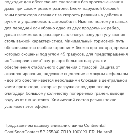
подходит для обеспечения сцепления без проскальзывания
даже при самом резком разгоне. Блоки наружной боковой
зоны протектора отвечают за скорость реакции на действия
рулем и управляемость автомобиля. Именно поэтому в шинах
для передней оси убрано одно из двух продольных ребер,
давая возможность расширить плечевую зону для улучшения
столь важной характеристики. Минимальный тормозной путь
обеспечивается особым строением блоков протектора, кромки
которых скошены под углом 45 градусов, для предотвращения
их "заворачивания" внутрь при больших нагрузках и
обеспечения стабильного сцепления с трассой. Защита от
аквапланирования, надежное сцепление с мокрым асфальтом
- все это обеспечивается небольшими блоками в центральной
части протектора, которые разрушают водную пленку
благодаря большому количеству поперечных граней, выводя
воду из пятна контакта. Химический состав резины также
усиливает этот эффект.
Представляем вашему вниманию шины Continental
ContiSportContact 5P 255/40 ZR19 100Y XL FR. На этой