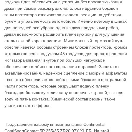
подходит для обеспечения сцепления без проскальзывания
даже при самом резком разгоне. Блоки наружной боковой
зоны протектора отвечают за скорость реакции на действия
рулем и управляемость автомобиля. Именно поэтому в шинах
для передней оси убрано одно из двух продольных ребер,
давая возможность расширить плечевую зону для улучшения
столь важной характеристики. Минимальный тормозной путь
обеспечивается особым строением блоков протектора, кромки
которых скошены под углом 45 градусов, для предотвращения
их "заворачивания" внутрь при больших нагрузках и
обеспечения стабильного сцепления с трассой. Защита от
аквапланирования, надежное сцепление с мокрым асфальтом
- все это обеспечивается небольшими блоками в центральной
части протектора, которые разрушают водную пленку
благодаря большому количеству поперечных граней, выводя
воду из пятна контакта. Химический состав резины также
усиливает этот эффект.
Представляем вашему вниманию шины Continental
ContiSportContact 5P 255/35 ZR20 97Y XL FR. На этой