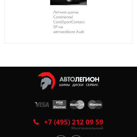
Летние шины
Continental
ContiSportContact
5P на
автомобиле Audi
+7 (495) 212 09 59
Многоканальный