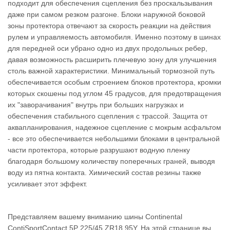
подходит для обеспечения сцепления без проскальзывания
даже при самом резком разгоне. Блоки наружной боковой
зоны протектора отвечают за скорость реакции на действия
рулем и управляемость автомобиля. Именно поэтому в шинах
для передней оси убрано одно из двух продольных ребер,
давая возможность расширить плечевую зону для улучшения
столь важной характеристики. Минимальный тормозной путь
обеспечивается особым строением блоков протектора, кромки
которых скошены под углом 45 градусов, для предотвращения
их "заворачивания" внутрь при больших нагрузках и
обеспечения стабильного сцепления с трассой. Защита от
аквапланирования, надежное сцепление с мокрым асфальтом
- все это обеспечивается небольшими блоками в центральной
части протектора, которые разрушают водную пленку
благодаря большому количеству поперечных граней, выводя
воду из пятна контакта. Химический состав резины также
усиливает этот эффект.
Представляем вашему вниманию шины Continental
ContiSportContact 5P 225/45 ZR18 95Y. На этой странице вы