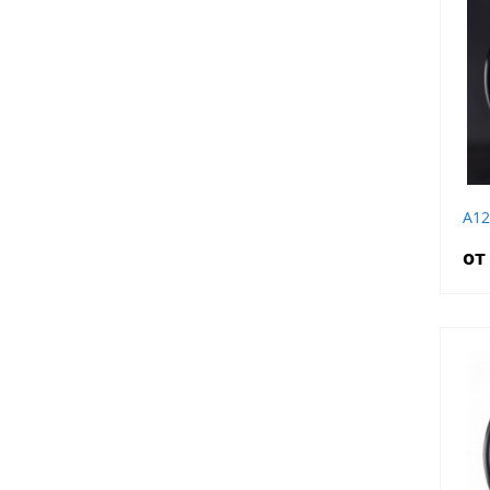
A12
от