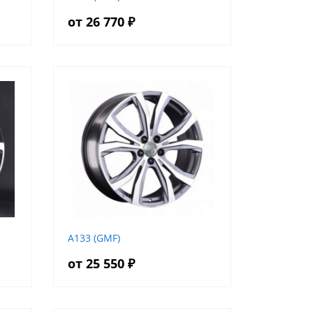
от 26 770 ₽
A133 (GMF)
от 25 550 ₽