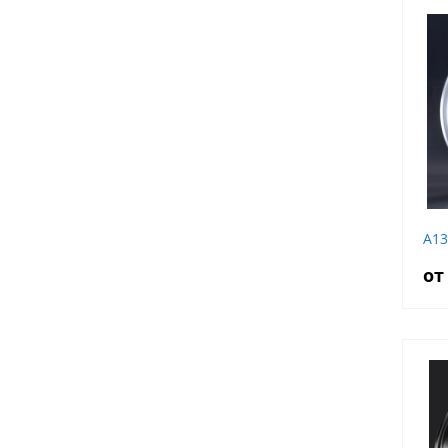
A13
от