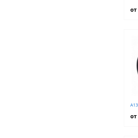
от
A13
от