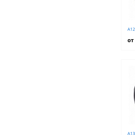
A12
от
A13