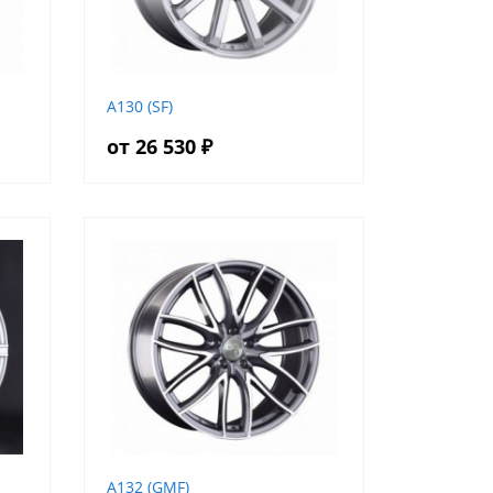
A130 (SF)
от 26 530 ₽
A132 (GMF)