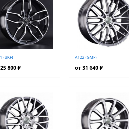
1 (BKF)
A122 (GMF)
 25 800 ₽
от 31 640 ₽