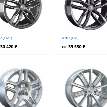
2 (GMF)
A102 (GM)
 30 420 ₽
от 39 550 ₽