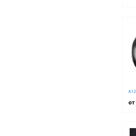
A12
от