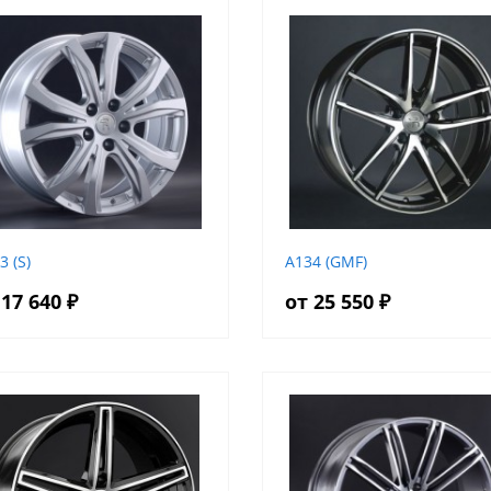
3 (S)
A134 (GMF)
 17 640 ₽
от 25 550 ₽