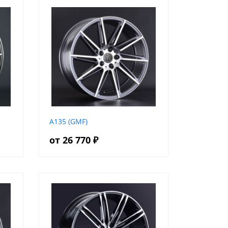
A135 (GMF)
от 26 770 ₽