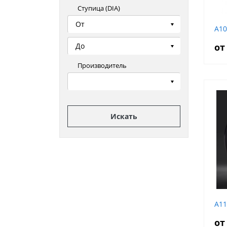
Ступица (DIA)
От
A10
До
от
Производитель
Искать
A11
от