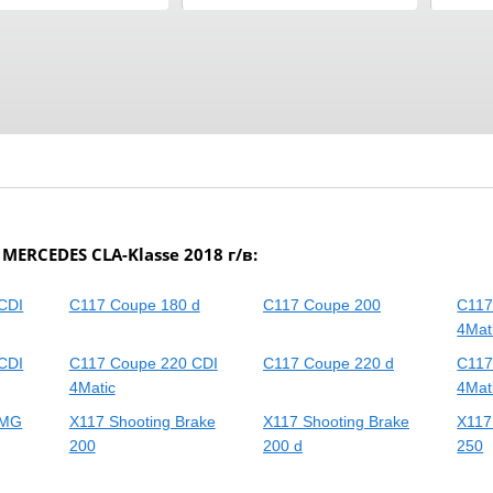
RCEDES CLA-Klasse 2018 г/в:
CDI
C117 Coupe 180 d
C117 Coupe 200
C117
4Mat
CDI
C117 Coupe 220 CDI
C117 Coupe 220 d
C117
4Matic
4Mat
AMG
X117 Shooting Brake
X117 Shooting Brake
X117
200
200 d
250