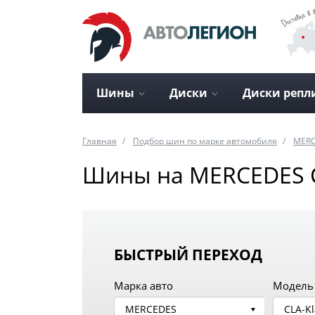
Шины
Диски
Диски репл
Главная
Подбор шин по марке автомобиля
MER
Шины на MERCEDES CL
БЫСТРЫЙ ПЕРЕХОД
Марка авто
Модель
MERCEDES
CLA-Kl