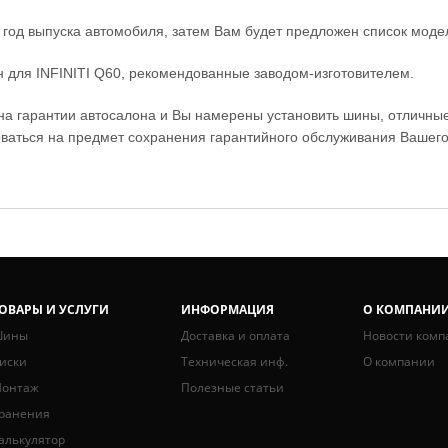
 год выпуска автомобиля, затем Вам будет предложен список моде
 для INFINITI Q60, рекомендованные заводом-изготовителем.
 на гарантии автосалона и Вы намерены установить шины, отличны
ваться на предмет сохранения гарантийного обслуживания Вашего
ОВАРЫ И УСЛУГИ
ИНФОРМАЦИЯ
О КОМПАНИ
ины
Доставка и оплата
Новости комп
иски
Техническая инф.
О компании
онтаж
Полезные статьи
ранения
алькулятор