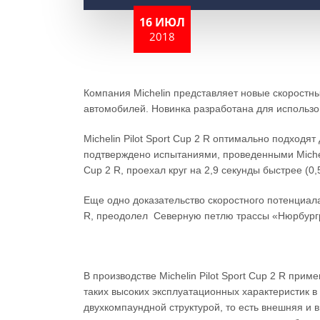
16 ИЮЛ
2018
Компания Michelin представляет новые скоростн
автомобилей. Новинка разработана для использов
Michelin Pilot Sport Cup 2 R оптимально подходя
подтверждено испытаниями, проведенными Micheli
Cup 2 R, проехал круг на 2,9 секунды быстрее (0,5
Еще одно доказательство скоростного потенциала
R, преодолел Северную петлю трассы «Нюрбургри
В производстве Michelin Pilot Sport Cup 2 R при
таких высоких эксплуатационных характеристик 
двухкомпаундной структурой, то есть внешняя и