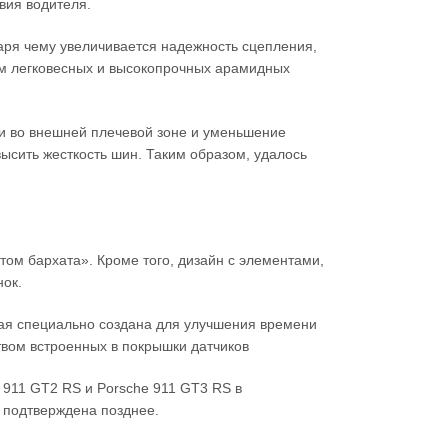
твия водителя.
даря чему увеличивается надежность сцепления,
ем легковесных и высокопрочных арамидных
.
си во внешней плечевой зоне и уменьшение
ысить жесткость шин. Таким образом, удалось
ом бархата». Кроме того, дизайн с элементами,
нок.
орая специально создана для улучшения времени
твом встроенных в покрышки датчиков
e 911 GT2 RS и Porsche 911 GT3 RS в
т подтверждена позднее.