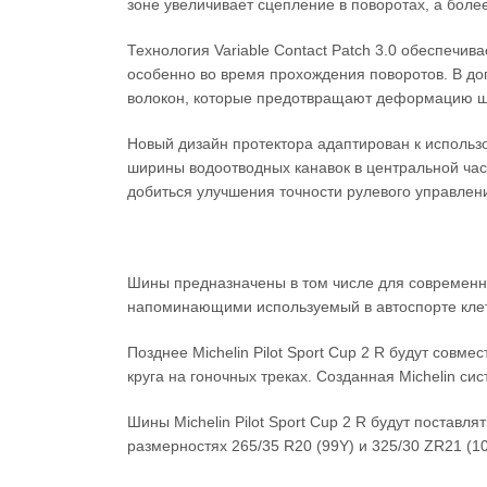
зоне увеличивает сцепление в поворотах, а боле
Технология Variable Contact Patch 3.0 обеспечи
особенно во время прохождения поворотов. В до
волокон, которые предотвращают деформацию ши
Новый дизайн протектора адаптирован к использ
ширины водоотводных канавок в центральной част
добиться улучшения точности рулевого управлен
Шины предназначены в том числе для современны
напоминающими используемый в автоспорте клетч
Позднее Michelin Pilot Sport Cup 2 R будут сов
круга на гоночных треках. Созданная Michelin с
Шины Michelin Pilot Sport Cup 2 R будут поставл
размерностях 265/35 R20 (99Y) и 325/30 ZR21 (