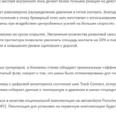
е жесткая внутренняя зона делает более точными реакции на дейс
вает равномерное распределение давления в пятне контакта, благо
полнение к этому брекерный пояс шин изготовлен с использовани
ны при воздействии центробежных усилий на больших скоростях
ованию на сухом покрытии. Увеличение количества резиновой сме
и протектора позволили увеличить площадь контакта на 10% и пов
ия и повышения уровня сцепления с дорогой.
х суперкаров, а боковины стенки обладают премиальным «эффект
атый флаг, говорит о том, что шины были оптимизированы для го
местимы с цифровой мониторинга состояния шин Track Connect, кот
истема собирает данные о температуре и давлении в шинах посредс
яться в качестве опциональной комплектации на автомобили Porsch
108Y). Омологация для установки на первичную комплектацию буде