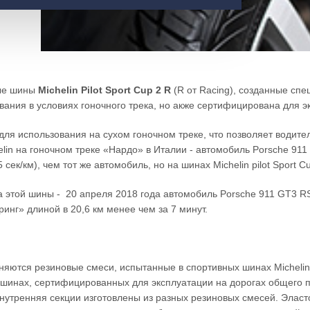
ые шины
Michelin Pilot Sport Cup 2 R
(R от Racing), созданные сп
ания в условиях гоночного трека, но акже сертифицирована для э
т для использования на сухом гоночном треке, что позволяет водит
n на гоночном треке «Нардо» в Италии - автомобиль Porsche 911 
 сек/км), чем тот же автомобиль, но на шинах Michelin pilot Sport Cu
 этой шины - 20 апреля 2018 года автомобиль Porsche 911 GT3 RS,
нг» длиной в 20,6 км менее чем за 7 минут.
меняются резиновые смеси, испытанные в спортивных шинах Michelin
в шинах, сертифицированных для эксплуатации на дорогах общего 
 внутренняя секции изготовлены из разных резиновых смесей. Эла