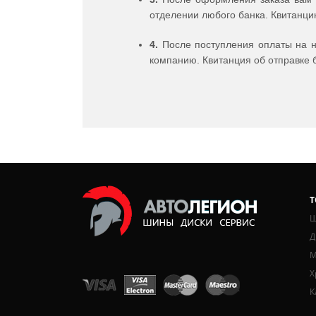
отделении любого банка. Квитанци
4.
После поступления оплаты на н
компанию. Квитанция об отправке 
Т
Ш
Д
М
Х
К