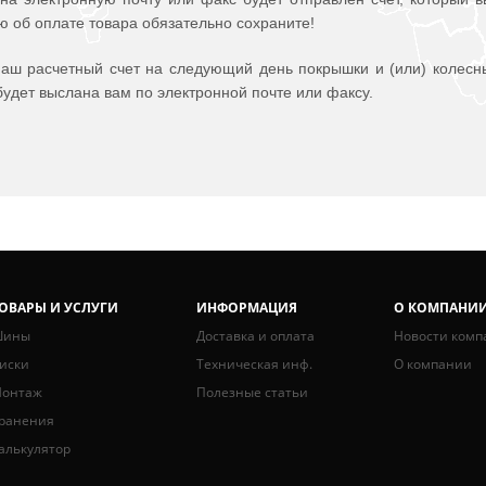
ю об оплате товара обязательно сохраните!
аш расчетный счет на следующий день покрышки и (или) колесн
будет выслана вам по электронной почте или факсу.
ОВАРЫ И УСЛУГИ
ИНФОРМАЦИЯ
О КОМПАНИ
ины
Доставка и оплата
Новости комп
иски
Техническая инф.
О компании
онтаж
Полезные статьи
ранения
алькулятор