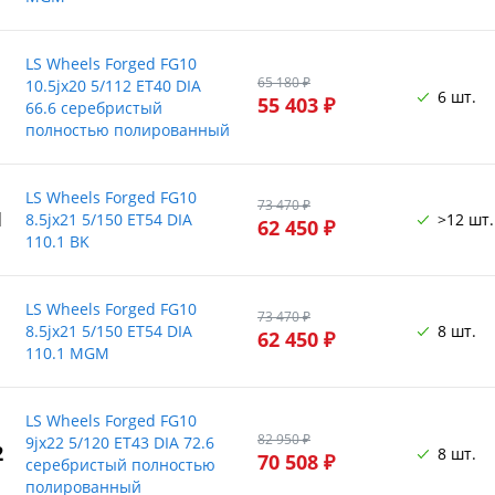
LS Wheels Forged FG10
65 180 ₽
10.5jx20 5/112 ET40 DIA
6 шт.
55 403 ₽
66.6 серебристый
полностью полированный
LS Wheels Forged FG10
73 470 ₽
1
8.5jx21 5/150 ET54 DIA
>12 шт.
62 450 ₽
110.1 BK
LS Wheels Forged FG10
73 470 ₽
8.5jx21 5/150 ET54 DIA
8 шт.
62 450 ₽
110.1 MGM
LS Wheels Forged FG10
82 950 ₽
9jx22 5/120 ET43 DIA 72.6
2
8 шт.
70 508 ₽
серебристый полностью
полированный