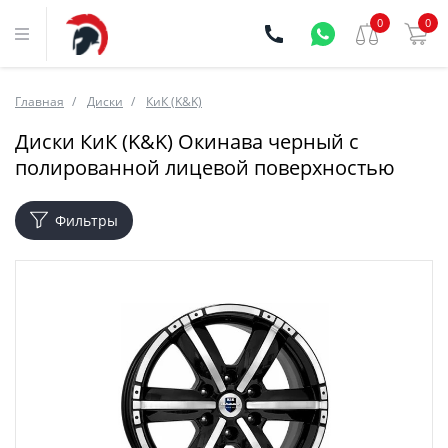
0
0
Главная
Диски
КиК (K&K)
Диски КиК (K&K) Окинава черный с
полированной лицевой поверхностью
Фильтры