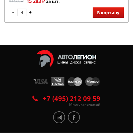
15 283 ₽
17 980 ₽
за шт.
–
+
В корзину
+7 (495) 212 09 59
Многоканальный