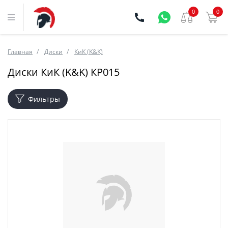
0
0
Главная
Диски
КиК (K&K)
Диски КиК (K&K) КР015
Фильтры