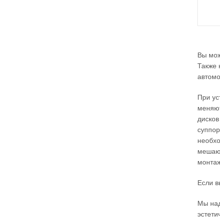
Вы мож
Также 
автомо
При ус
меняют
дисков
суппор
необхо
мешают
монтаж
Если в
Мы над
эстети