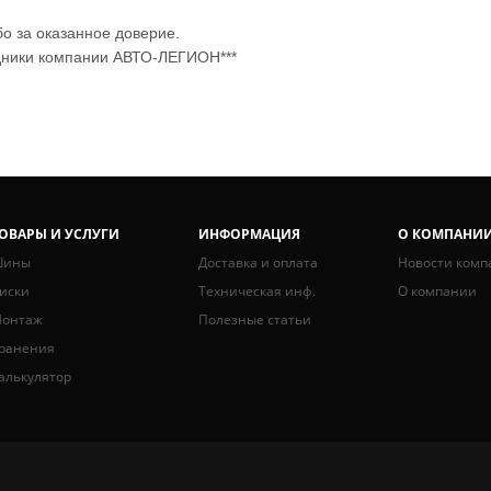
о за оказанное доверие.
дники компании АВТО-ЛЕГИОН***
ОВАРЫ И УСЛУГИ
ИНФОРМАЦИЯ
О КОМПАНИ
ины
Доставка и оплата
Новости комп
иски
Техническая инф.
О компании
онтаж
Полезные статьи
ранения
алькулятор