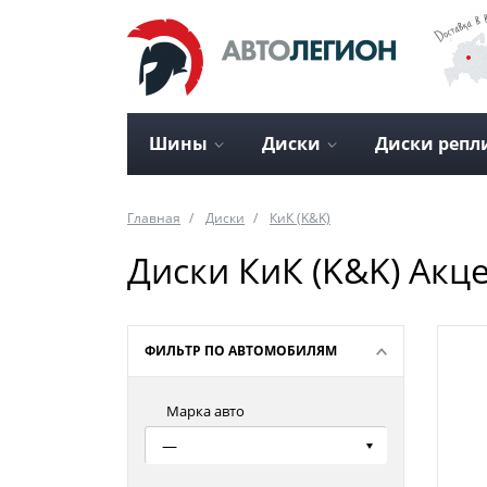
Шины
Диски
Диски репл
Главная
Диски
КиК (K&K)
Диски КиК (K&K) Акц
ФИЛЬТР ПО АВТОМОБИЛЯМ
Марка авто
—