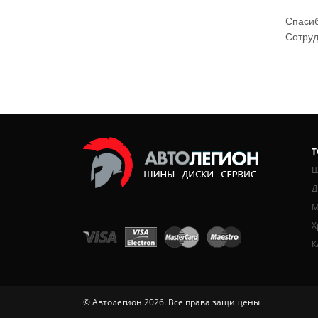
Спасиб
Сотру
Т
Ш
Д
М
Х
К
© Автолегион 2026. Все права защищены