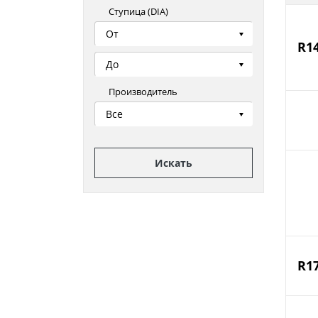
Ступица (DIA)
От
R1
До
Производитель
Все
Искать
R1