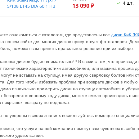
4 шт.
13 090 ₽
5/108 ET45 DIA 60.1 HB
ете ознакомиться с каталогом, где представлены все
диски КиК (K
на нашем сайте для многих дисков присутствует фотогалерея. Дем
биль, поможет вам принять правильное решение при их выборе.
тановке дисков будьте внимательны!!! В связи с тем, что производ
 технические характеристики автомобилей, или машина прошла до
 могут не вставать на ступицу, имея другую сверловку болтов или 
та. Для того чтобы избежать проблем при возврате дисков в любую 
димо изначально примерить диски на ступицу автомобиля и убеди
 безпрепятственному ходу диска, можете смело производить шино
 покрышек, возврату не подлежат.
ы не уверены в своих знаниях воспользуйтесь помощью специалист
еемся, что услуги нашей компании помогут вам чувствовать себя н
ческого удовольствия.