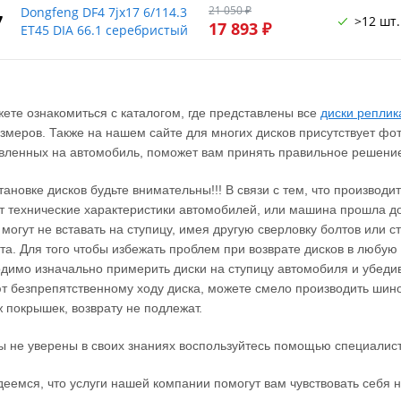
21 050 ₽
Dongfeng DF4 7jx17 6/114.3
7
>12 шт.
17 893 ₽
ET45 DIA 66.1 серебристый
ете ознакомиться с каталогом, где представлены все
диски реплик
змеров. Также на нашем сайте для многих дисков присутствует фо
вленных на автомобиль, поможет вам принять правильное решение
тановке дисков будьте внимательны!!! В связи с тем, что производ
 технические характеристики автомобилей, или машина прошла до
 могут не вставать на ступицу, имея другую сверловку болтов или 
та. Для того чтобы избежать проблем при возврате дисков в любую 
димо изначально примерить диски на ступицу автомобиля и убеди
 безпрепятственному ходу диска, можете смело производить шино
 покрышек, возврату не подлежат.
ы не уверены в своих знаниях воспользуйтесь помощью специалист
еемся, что услуги нашей компании помогут вам чувствовать себя н