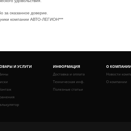
ческого удовольствия.
о за оказанное доверие.
дники компании АВТО-ЛЕГИОН***
ОВАРЫ И УСЛУГИ
ИНФОРМАЦИЯ
О КОМПАНИ
ины
Доставка и оплата
Новости комп
иски
Техническая инф.
О компании
онтаж
Полезные статьи
ранения
алькулятор