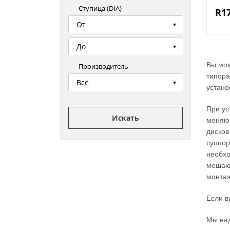
Ступица (DIA)
R1
От
До
Вы мож
Производитель
типора
Все
устано
При ус
Искать
меняют
дисков
суппор
необхо
мешают
монтаж
Если в
Мы над