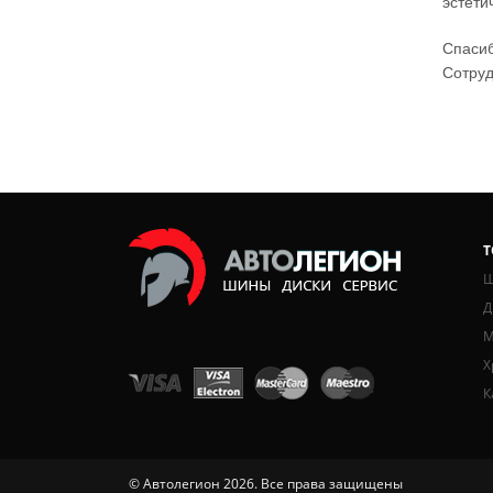
эстети
Спасиб
Сотру
Т
Ш
Д
М
Х
К
© Автолегион 2026. Все права защищены