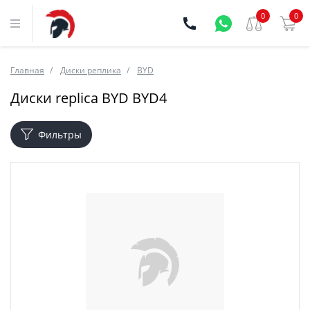
0
0
Главная
Диски реплика
BYD
Диски replica BYD BYD4
Фильтры