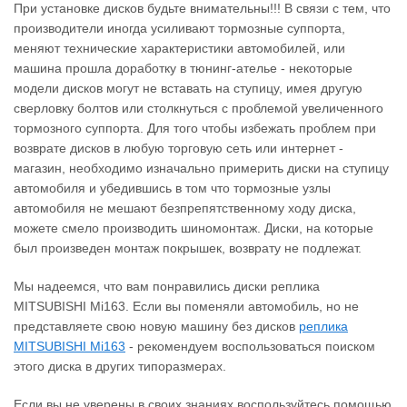
При установке дисков будьте внимательны!!! В связи с тем, что
производители иногда усиливают тормозные суппорта,
меняют технические характеристики автомобилей, или
машина прошла доработку в тюнинг-ателье - некоторые
модели дисков могут не вставать на ступицу, имея другую
сверловку болтов или столкнуться с проблемой увеличенного
тормозного суппорта. Для того чтобы избежать проблем при
возврате дисков в любую торговую сеть или интернет -
магазин, необходимо изначально примерить диски на ступицу
автомобиля и убедившись в том что тормозные узлы
автомобиля не мешают безпрепятственному ходу диска,
можете смело производить шиномонтаж. Диски, на которые
был произведен монтаж покрышек, возврату не подлежат.
Мы надеемся, что вам понравились диски реплика
MITSUBISHI Mi163. Если вы поменяли автомобиль, но не
представляете свою новую машину без дисков
реплика
MITSUBISHI Mi163
‐ рекомендуем воспользоваться поиском
этого диска в других типоразмерах.
Если вы не уверены в своих знаниях воспользуйтесь помощью