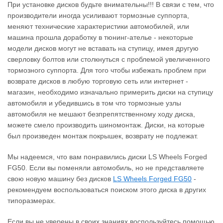
При установке дисков будьте внимательны!!! В связи с тем, что
производители иногда усиливают тормозные суппорта,
меняют технические характеристики автомобилей, или
машина прошла доработку в тюнинг-ателье - некоторые
модели дисков могут не вставать на ступицу, имея другую
сверловку болтов или столкнуться с проблемой увеличенного
тормозного суппорта. Для того чтобы избежать проблем при
возврате дисков в любую торговую сеть или интернет -
магазин, необходимо изначально примерить диски на ступицу
автомобиля и убедившись в том что тормозные узлы
автомобиля не мешают безпрепятственному ходу диска,
можете смело производить шиномонтаж. Диски, на которые
был произведен монтаж покрышек, возврату не подлежат.
Мы надеемся, что вам понравились диски LS Wheels Forged
FG50. Если вы поменяли автомобиль, но не представляете
свою новую машину без дисков
LS Wheels Forged FG50
‐
рекомендуем воспользоваться поиском этого диска в других
типоразмерах.
Если вы не уверены в своих знаниях воспользуйтесь помощью