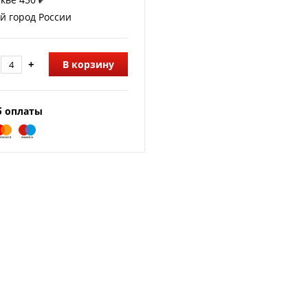
й город России
+
В корзину
б оплаты