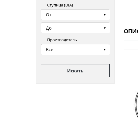
Ступица (DIA)
От
До
ОПИ
Производитель
Все
Искать