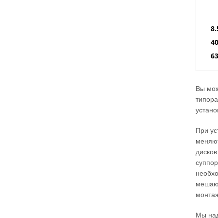
8.
4
63
Вы мож
типора
устано
При ус
меняют
дисков
суппор
необхо
мешают
монтаж
Мы над