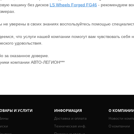
овую машину без дисков
LS Wheels Forged FG46
‐ рекомендуем вос
змерах.
ы не уверены в своих знаниях воспользуйтесь помощью специалист
еемся, что услуги нашей компании помогут вам чувствовать себя н
ческого удовольствия.
о за оказанное доверие.
дники компании АВТО-ЛЕГИОН***
ОВАРЫ И УСЛУГИ
ИНФОРМАЦИЯ
О КОМПАНИ
ины
Доставка и оплата
Новости комп
иски
Техническая инф.
О компании
онтаж
Полезные статьи