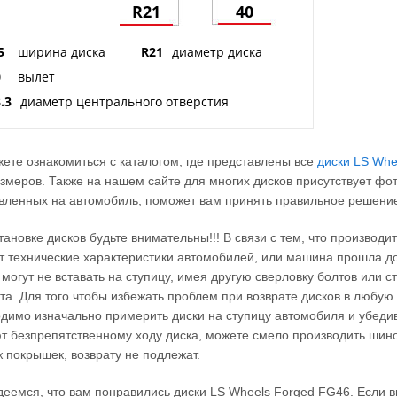
R21
40
5
ширина диска
R21
диаметр диска
0
вылет
.3
диаметр центрального отверстия
ете ознакомиться с каталогом, где представлены все
диски LS Whe
змеров. Также на нашем сайте для многих дисков присутствует фо
вленных на автомобиль, поможет вам принять правильное решение
тановке дисков будьте внимательны!!! В связи с тем, что производ
 технические характеристики автомобилей, или машина прошла до
 могут не вставать на ступицу, имея другую сверловку болтов или 
та. Для того чтобы избежать проблем при возврате дисков в любую 
димо изначально примерить диски на ступицу автомобиля и убеди
 безпрепятственному ходу диска, можете смело производить шино
 покрышек, возврату не подлежат.
еемся, что вам понравились диски LS Wheels Forged FG46. Если 