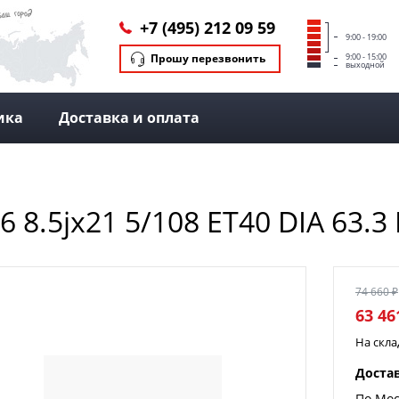
+7 (495) 212 09 59
9:00 - 19:00
Прошу перезвонить
9:00 - 15:00
выходной
ика
Доставка и оплата
6 8.5jx21 5/108 ET40 DIA 63.
74 660 ₽
63 46
На скл
Доста
По Мос