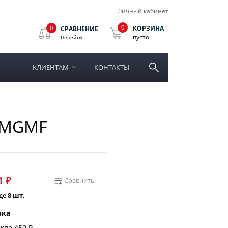
Личный кабинет
0
0
КОРЗИНА
СРАВНЕНИЕ
пусто
Перейти
КЛИЕНТАМ
КОНТАКТЫ
3 MGMF
1 ₽
Сравнить
аде
8 шт.
вка
кве 450 ₽