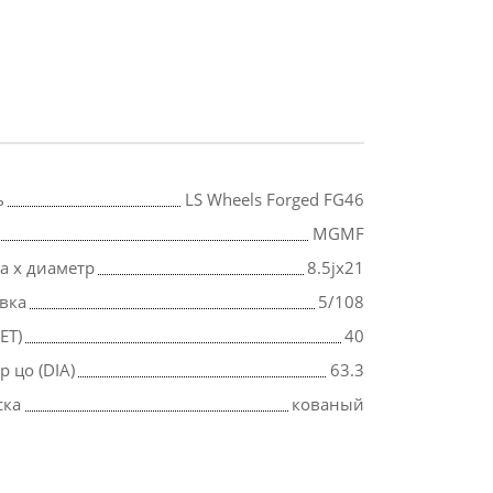
ь
LS Wheels Forged FG46
MGMF
 х диаметр
8.5jx21
вка
5/108
ET)
40
 цо (DIA)
63.3
ска
кованый