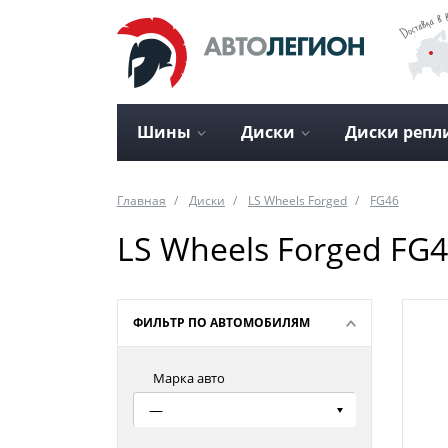
Шины
Диски
Диски репл
Главная
Диски
LS Wheels Forged
FG46
LS Wheels Forged FG4
ФИЛЬТР ПО АВТОМОБИЛЯМ
Марка авто
—