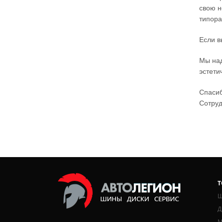
свою н
типора
Если в
Мы над
эстети
Спасиб
Сотру
Т
Ш
Д
М