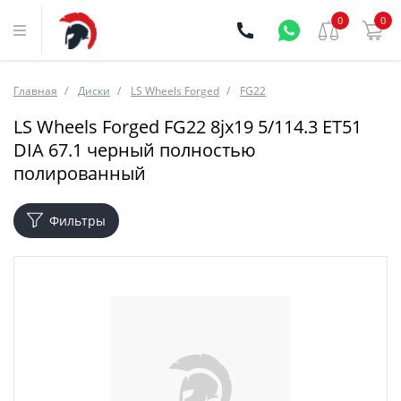
0
0
Главная
Диски
LS Wheels Forged
FG22
LS Wheels Forged FG22 8jx19 5/114.3 ET51
DIA 67.1 черный полностью
полированный
Фильтры