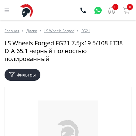
0
0
Главная
Диски
LS Wheels Forged
FG21
LS Wheels Forged FG21 7.5jx19 5/108 ET38
DIA 65.1 черный полностью
полированный
Фильтры