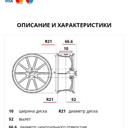
ОПИСАНИЕ И ХАРАКТЕРИСТИКИ
R21
66.6
10
R21
52
10
ширина диска
R21
диаметр диска
52
вылет
66.6
диаметр центрального отверстия