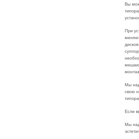
Вы мож
типора
устано
При ус
меняют
дисков
суппор
необхо
мешают
монтаж
Мы над
свою н
типора
Если в
Мы над
эстети