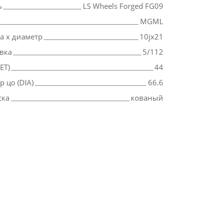
ь
LS Wheels Forged FG09
MGML
 х диаметр
10jx21
вка
5/112
ET)
44
 цо (DIA)
66.6
ска
кованый