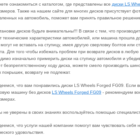
ете ознакомиться с каталогом, где представлены все
диски LS Whe
змеров. Также на нашем сайте для многих дисков присутствует фо
вленных на автомобиль, поможет вам принять правильное решение
тановке дисков будьте внимательны!!! В связи с тем, что производ
 технические характеристики автомобилей, или машина прошла до
 могут не вставать на ступицу, имея другую сверловку болтов или 
та. Для того чтобы избежать проблем при возврате дисков в любую 
димо изначально примерить диски на ступицу автомобиля и убеди
 безпрепятственному ходу диска, можете смело производить шино
 покрышек, возврату не подлежат.
еемся, что вам понравились диски LS Wheels Forged FG09. Если 
овую машину без дисков
LS Wheels Forged FG09
‐ рекомендуем вос
змерах.
ы не уверены в своих знаниях воспользуйтесь помощью специалист
еемся, что услуги нашей компании помогут вам чувствовать себя н
ческого удовольствия.