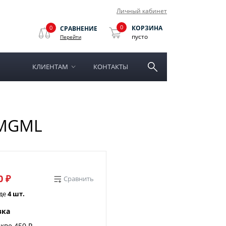
Личный кабинет
0
0
КОРЗИНА
СРАВНЕНИЕ
пусто
Перейти
КЛИЕНТАМ
КОНТАКТЫ
6 MGML
0 ₽
Сравнить
аде
4 шт.
вка
кве 450 ₽