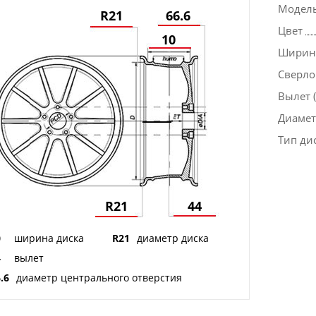
Модел
R21
66.6
Цвет
10
Ширина
Сверло
Вылет (
Диаметр
Тип ди
R21
44
0
ширина диска
R21
диаметр диска
4
вылет
.6
диаметр центрального отверстия