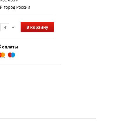
й город России
+
В корзину
б оплаты