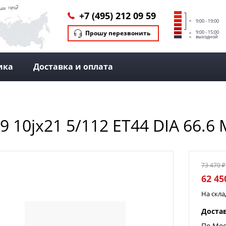
+7 (495) 212 09 59
9:00 - 19:00
Прошу перезвонить
9:00 - 15:00
выходной
ика
Доставка и оплата
9 10jx21 5/112 ET44 DIA 66.
73 470 ₽
62 45
На скл
Доста
По Мос