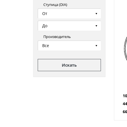
Ступица (DIA)
От
До
Производитель
Все
Искать
1
4
66