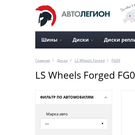
Шины
Диски
Диски репл
Главная
Диски
LS Wheels Forged
FG09
LS Wheels Forged FG0
ФИЛЬТР ПО АВТОМОБИЛЯМ
Марка авто
—