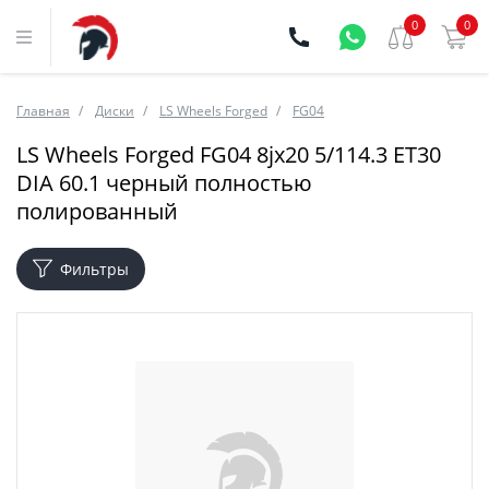
0
0
Главная
Диски
LS Wheels Forged
FG04
LS Wheels Forged FG04 8jx20 5/114.3 ET30
DIA 60.1 черный полностью
полированный
Фильтры