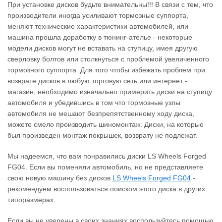
При установке дисков будьте внимательны!!! В связи с тем, что
производители иногда усиливают тормозные суппорта,
меняют технические характеристики автомобилей, или
машина прошла доработку в тюнинг-ателье - некоторые
модели дисков могут не вставать на ступицу, имея другую
сверловку болтов или столкнуться с проблемой увеличенного
тормозного суппорта. Для того чтобы избежать проблем при
возврате дисков в любую торговую сеть или интернет -
магазин, необходимо изначально примерить диски на ступицу
автомобиля и убедившись в том что тормозные узлы
автомобиля не мешают безпрепятственному ходу диска,
можете смело производить шиномонтаж. Диски, на которые
был произведен монтаж покрышек, возврату не подлежат.
Мы надеемся, что вам понравились диски LS Wheels Forged
FG04. Если вы поменяли автомобиль, но не представляете
свою новую машину без дисков
LS Wheels Forged FG04
‐
рекомендуем воспользоваться поиском этого диска в других
типоразмерах.
Если вы не уверены в своих знаниях воспользуйтесь помощью