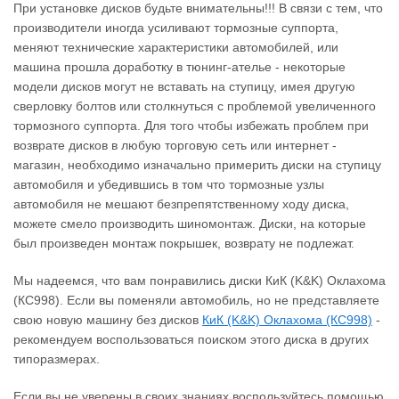
При установке дисков будьте внимательны!!! В связи с тем, что
производители иногда усиливают тормозные суппорта,
меняют технические характеристики автомобилей, или
машина прошла доработку в тюнинг-ателье - некоторые
модели дисков могут не вставать на ступицу, имея другую
сверловку болтов или столкнуться с проблемой увеличенного
тормозного суппорта. Для того чтобы избежать проблем при
возврате дисков в любую торговую сеть или интернет -
магазин, необходимо изначально примерить диски на ступицу
автомобиля и убедившись в том что тормозные узлы
автомобиля не мешают безпрепятственному ходу диска,
можете смело производить шиномонтаж. Диски, на которые
был произведен монтаж покрышек, возврату не подлежат.
Мы надеемся, что вам понравились диски КиК (K&K) Оклахома
(КС998). Если вы поменяли автомобиль, но не представляете
свою новую машину без дисков
КиК (K&K) Оклахома (КС998)
‐
рекомендуем воспользоваться поиском этого диска в других
типоразмерах.
Если вы не уверены в своих знаниях воспользуйтесь помощью