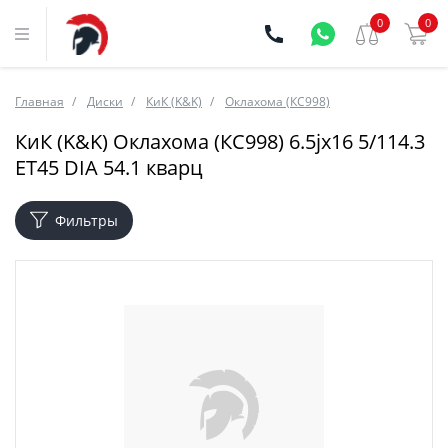
0
0
Главная
Диски
КиК (K&K)
Оклахома (КС998)
КиК (K&K) Оклахома (КС998) 6.5jx16 5/114.3
ET45 DIA 54.1 кварц
Фильтры