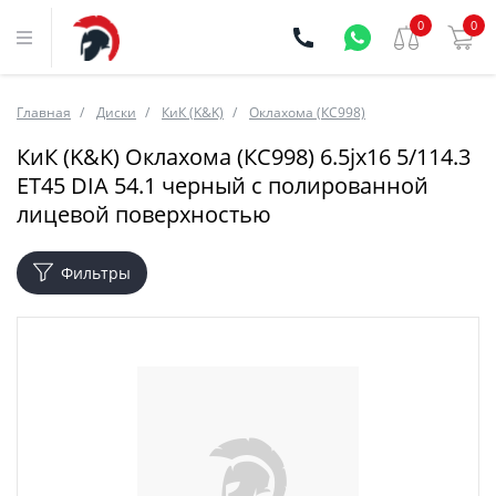
0
0
Главная
Диски
КиК (K&K)
Оклахома (КС998)
КиК (K&K) Оклахома (КС998) 6.5jx16 5/114.3
ET45 DIA 54.1 черный с полированной
лицевой поверхностью
Фильтры