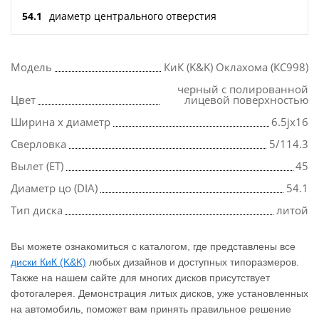
54.1
диаметр центрального отверстия
Модель
КиК (K&K) Оклахома (КС998)
черный с полированной
Цвет
лицевой поверхностью
Ширина х диаметр
6.5jx16
Сверловка
5/114.3
Вылет (ET)
45
Диаметр цо (DIA)
54.1
Тип диска
литой
Вы можете ознакомиться с каталогом, где представлены все
диски КиК (K&K)
любых дизайнов и доступных типоразмеров.
Также на нашем сайте для многих дисков присутствует
фотогалерея. Демонстрация литых дисков, уже установленных
на автомобиль, поможет вам принять правильное решение