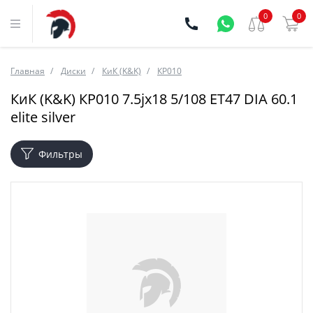
0
0
Главная
Диски
КиК (K&K)
КР010
КиК (K&K) КР010 7.5jx18 5/108 ET47 DIA 60.1
elite silver
Фильтры