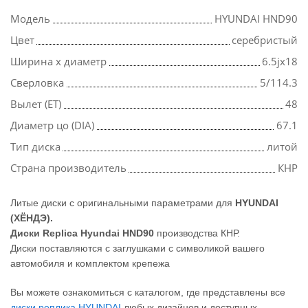
Модель
HYUNDAI HND90
Цвет
серебристый
Ширина х диаметр
6.5jx18
Сверловка
5/114.3
Вылет (ET)
48
Диаметр цо (DIA)
67.1
Тип диска
литой
Страна производитель
КНР
Литые диски с оригинальными параметрами для
HYUNDAI
(ХЁНДЭ).
Диски Replica Hyundai HND90
производства КНР.
Диски поставляются с заглушками с символикой вашего
автомобиля и комплектом крепежа
Вы можете ознакомиться с каталогом, где представлены все
диски реплика HYUNDAI
любых дизайнов и доступных