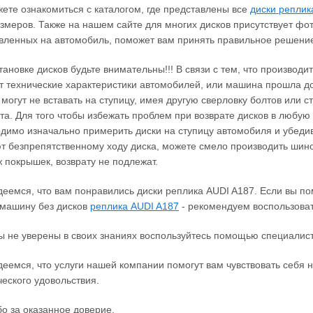
ете ознакомиться с каталогом, где представлены все
диски реплик
змеров. Также на нашем сайте для многих дисков присутствует фо
вленных на автомобиль, поможет вам принять правильное решение
тановке дисков будьте внимательны!!! В связи с тем, что производ
 технические характеристики автомобилей, или машина прошла до
 могут не вставать на ступицу, имея другую сверловку болтов или 
та. Для того чтобы избежать проблем при возврате дисков в любую 
димо изначально примерить диски на ступицу автомобиля и убеди
 безпрепятственному ходу диска, можете смело производить шино
 покрышек, возврату не подлежат.
еемся, что вам понравились диски реплика AUDI A187. Если вы по
машину без дисков
реплика AUDI A187
‐ рекомендуем воспользоват
ы не уверены в своих знаниях воспользуйтесь помощью специалист
еемся, что услуги нашей компании помогут вам чувствовать себя н
ческого удовольствия.
о за оказанное доверие.