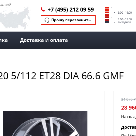
+7 (495) 212 09 59
9:00 - 19:00
Прошу перезвонить
9:00 - 15:00
выходной
ика
Доставка и оплата
20 5/112 ET28 DIA 66.6 GMF
34 070 ₽
28 96
На скл
Доста
По Мос