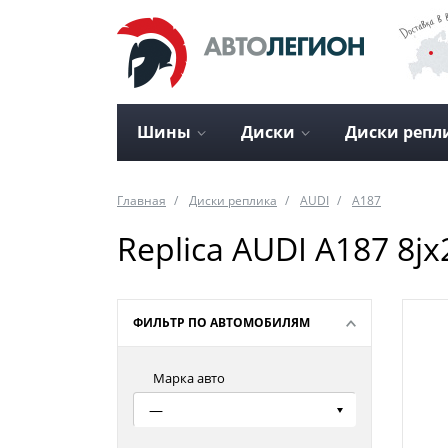
Шины
Диски
Диски репл
Главная
Диски реплика
AUDI
A187
Replica AUDI A187 8jx
ФИЛЬТР ПО АВТОМОБИЛЯМ
Марка авто
—