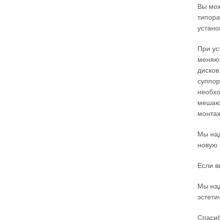
Вы мож
типора
устано
При ус
меняют
дисков
суппор
необхо
мешают
монтаж
Мы над
новую 
Если в
Мы над
эстети
Спасиб