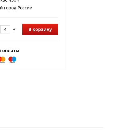
й город России
+
В корзину
б оплаты