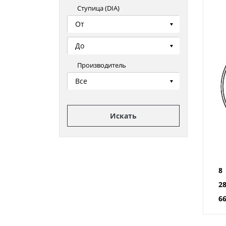
Ступица (DIA)
От
До
Производитель
Все
Искать
8
2
66