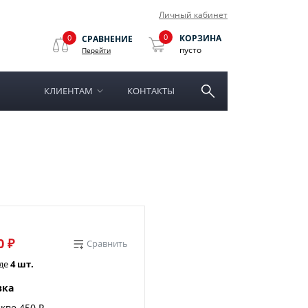
Личный кабинет
0
0
КОРЗИНА
СРАВНЕНИЕ
пусто
Перейти
КЛИЕНТАМ
КОНТАКТЫ
0 ₽
Сравнить
аде
4 шт.
вка
кве 450 ₽