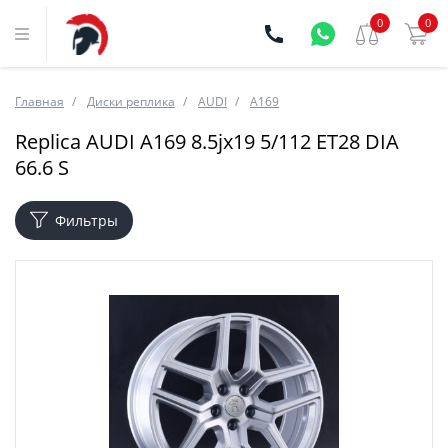
0
0
Главная
Диски реплика
AUDI
A169
Replica AUDI A169 8.5jx19 5/112 ET28 DIA
66.6 S
Фильтры