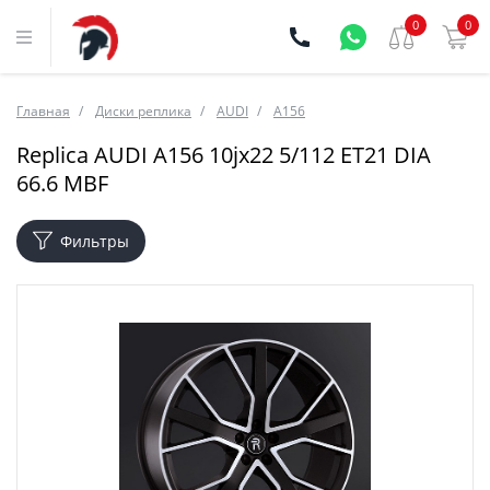
0
0
Главная
Диски реплика
AUDI
A156
Replica AUDI A156 10jx22 5/112 ET21 DIA
66.6 MBF
Фильтры