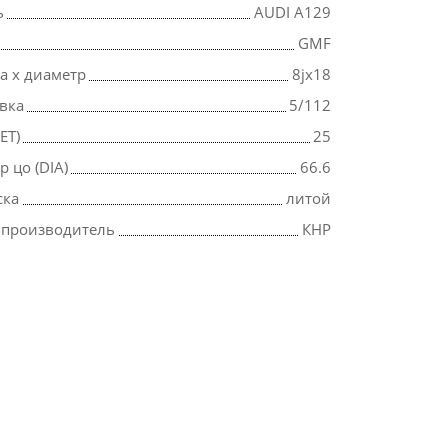
ь
AUDI A129
GMF
 х диаметр
8jx18
вка
5/112
ET)
25
 цо (DIA)
66.6
ска
литой
 производитель
КНР