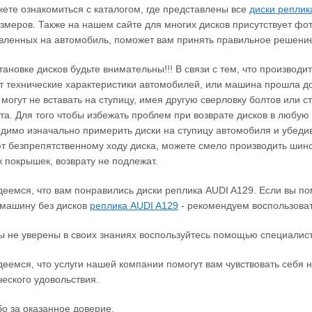
ете ознакомиться с каталогом, где представлены все
диски реплик
змеров. Также на нашем сайте для многих дисков присутствует фо
вленных на автомобиль, поможет вам принять правильное решение
тановке дисков будьте внимательны!!! В связи с тем, что производ
 технические характеристики автомобилей, или машина прошла до
 могут не вставать на ступицу, имея другую сверловку болтов или 
та. Для того чтобы избежать проблем при возврате дисков в любую 
димо изначально примерить диски на ступицу автомобиля и убеди
 безпрепятственному ходу диска, можете смело производить шино
 покрышек, возврату не подлежат.
еемся, что вам понравились диски реплика AUDI A129. Если вы по
машину без дисков
реплика AUDI A129
‐ рекомендуем воспользоват
ы не уверены в своих знаниях воспользуйтесь помощью специалист
еемся, что услуги нашей компании помогут вам чувствовать себя н
ческого удовольствия.
о за оказанное доверие.