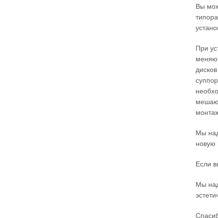
Вы мож
типора
устано
При ус
меняют
дисков
суппор
необхо
мешают
монтаж
Мы над
новую 
Если в
Мы над
эстети
Спасиб