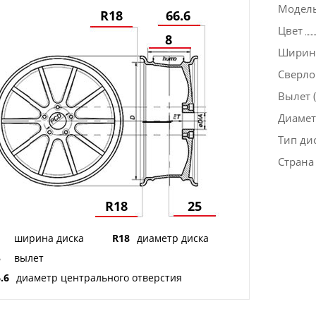
Модел
R18
66.6
Цвет
8
Ширина
Сверло
Вылет (
Диаметр
Тип ди
Страна
R18
25
ширина диска
R18
диаметр диска
5
вылет
.6
диаметр центрального отверстия