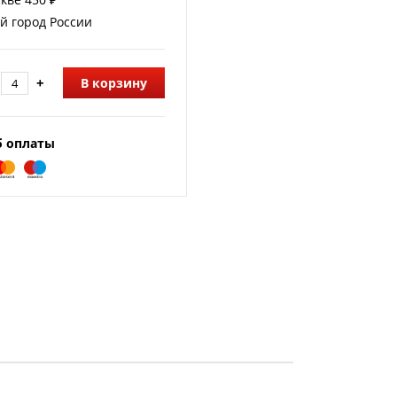
й город России
+
В корзину
б оплаты