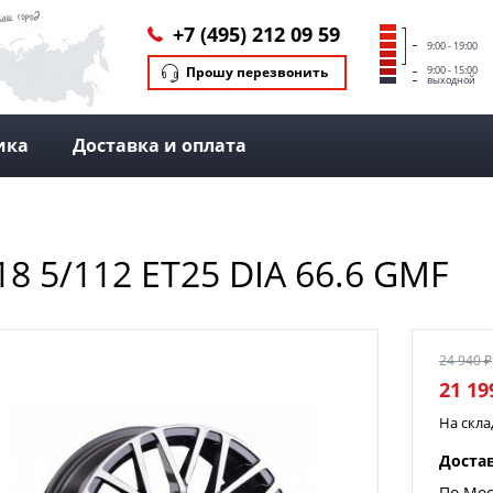
+7 (495) 212 09 59
9:00 - 19:00
Прошу перезвонить
9:00 - 15:00
выходной
ика
Доставка и оплата
18 5/112 ET25 DIA 66.6 GMF
24 940 ₽
21 19
На скл
Доста
По Мос