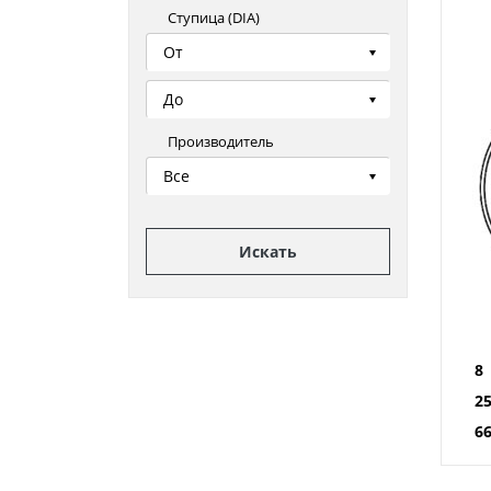
Ступица (DIA)
От
До
Производитель
Все
Искать
8
2
66