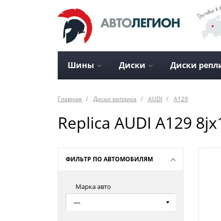
Шины
Диски
Диски репл
Главная
Диски реплика
AUDI
A129
Replica AUDI A129 8jx
ФИЛЬТР ПО АВТОМОБИЛЯМ
Марка авто
—