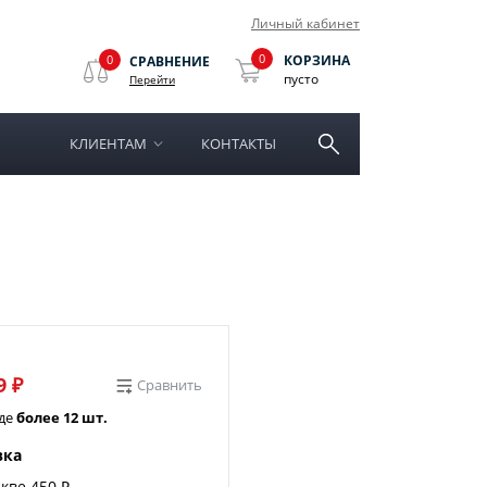
Личный кабинет
0
0
КОРЗИНА
СРАВНЕНИЕ
пусто
Перейти
КЛИЕНТАМ
КОНТАКТЫ
9 ₽
Сравнить
аде
более 12 шт.
вка
кве 450 ₽