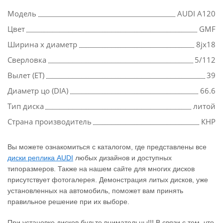
Модель
AUDI A120
Цвет
GMF
Ширина х диаметр
8jx18
Сверловка
5/112
Вылет (ET)
39
Диаметр цо (DIA)
66.6
Тип диска
литой
Страна производитель
КНР
Вы можете ознакомиться с каталогом, где представлены все
диски реплика AUDI
любых дизайнов и доступных
типоразмеров. Также на нашем сайте для многих дисков
присутствует фотогалерея. Демонстрация литых дисков, уже
установленных на автомобиль, поможет вам принять
правильное решение при их выборе.
При установке дисков будьте внимательны!!! В связи с тем, что