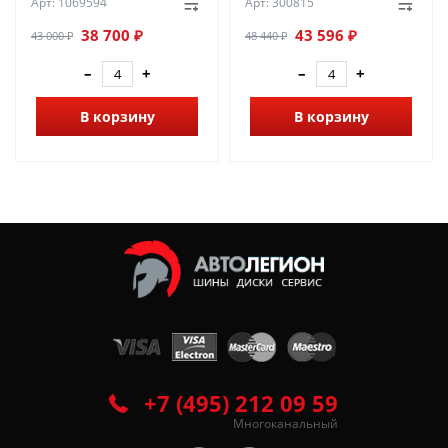
Арт: 1069594
Арт: 300815
38 700 ₽
43 596 ₽
43 000 ₽
48 440 ₽
–
+
–
+
В корзину
В корзину
+7 (495) 212 09 59
Многоканальный