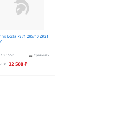
ho Ecsta PS71 285/40 ZR21
Y
: 1055552
Сравнить
32 508 ₽
20 ₽