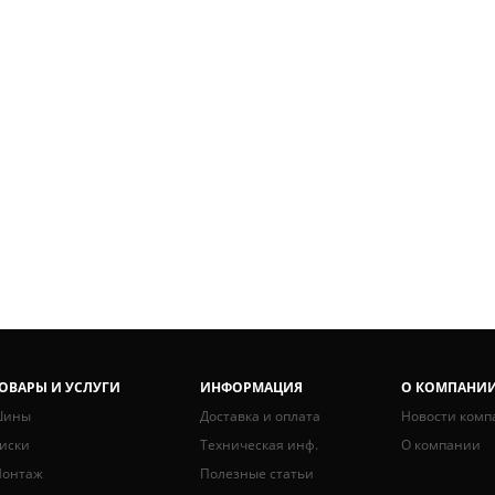
ОВАРЫ И УСЛУГИ
ИНФОРМАЦИЯ
О КОМПАНИ
ины
Доставка и оплата
Новости комп
иски
Техническая инф.
О компании
онтаж
Полезные статьи