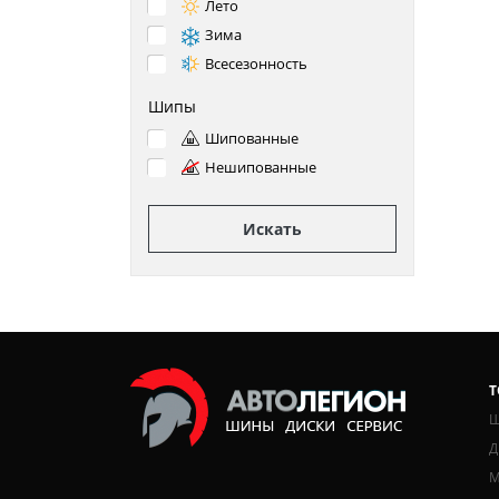
Лето
Зима
Всесезонность
Шипы
Шипованные
Нешипованные
Искать
Т
Ш
Д
М