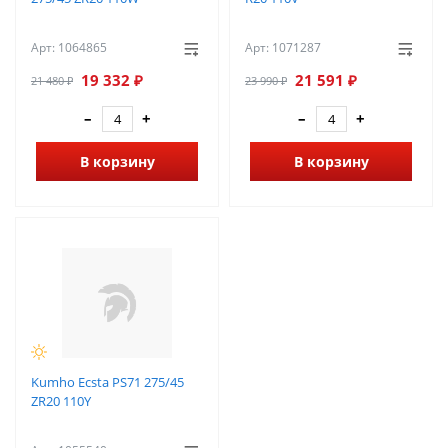
Арт: 1064865
Арт: 1071287
19 332 ₽
21 591 ₽
21 480 ₽
23 990 ₽
–
+
–
+
В корзину
В корзину
Kumho Ecsta PS71 275/45
ZR20 110Y