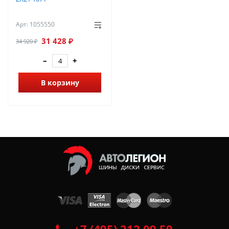
Арт: 1055550
31 428 ₽
34 920 ₽
–
+
В корзину